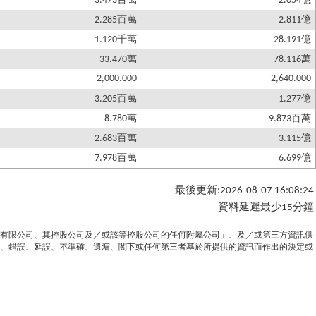
3.473百萬
2.054億
2.285百萬
2.811億
1.120千萬
28.191億
33.470萬
78.116萬
2,000.000
2,640.000
3.205百萬
1.277億
8.780萬
9.873百萬
2.683百萬
3.115億
7.978百萬
6.699億
最後更新:2026-08-07 16:08:24
資料延遲最少15分鐘
有限公司、其控股公司及／或該等控股公司的任何附屬公司」、及／或第三方資訊供
、錯誤、延誤、不準確、遺漏、閣下或任何第三者基於所提供的資訊而作出的決定或