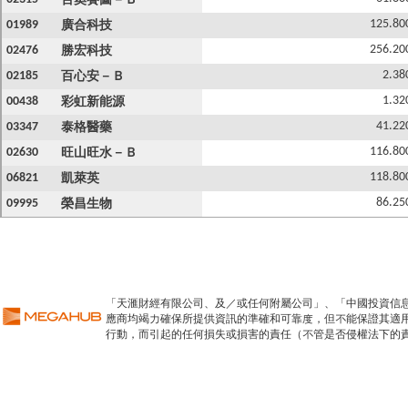
百奧賽圖－Ｂ
125.80
01989
廣合科技
256.20
02476
勝宏科技
2.38
02185
百心安－Ｂ
1.32
00438
彩虹新能源
41.22
03347
泰格醫藥
116.80
02630
旺山旺水－Ｂ
118.80
06821
凱萊英
86.25
09995
榮昌生物
「天滙財經有限公司、及／或任何附屬公司」、「中國投資信
應商均竭力確保所提供資訊的準確和可靠度，但不能保證其適
行動，而引起的任何損失或損害的責任（不管是否侵權法下的