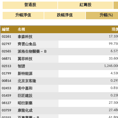
普通股
紅籌股
升幅淨值
跌幅淨值
升幅(%)
編號
名稱
現
17.10
02261
拿森科技
99.75
02797
齊雲山食品
6.57
02565
派格生物醫藥－Ｂ
33.60
06871
翼菲科技
1,246.00
02513
智譜
4.53
01799
新特能源
0.29
00814
北京京客隆
0.81
02453
美中嘉和
0.23
01459
巨匠建設
27.50
06127
昭衍新藥
27.48
03759
康龍化成
61.80
02315